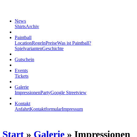
News
Shirts
Archiv
Paintball
Location
Regeln
Preise
Was ist Paintball?
Spielvarianten
Geschichte
Gutschein
Events
Tickets
Galerie
Impressionen
Party
Google Streetview
Kontakt
Anfahrt
Kontaktformular
Impressum
Start
»
Galerie
»
Impressionen